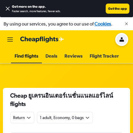
Get more on the app
.
Get the app
Faster search, more features, fewer ads.
By using our services, you agree to our use of
Cookies
.
Find flights
Deals
Reviews
Flight Tracker
Cheap ยูเครนอินเตอร์เนชั่นแนลแอร์ไลน์
flights
Return
1 adult, Economy, 0 bags