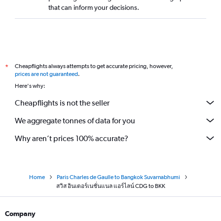
that can inform your decisions.
Cheapflights always attempts to get accurate pricing, however,
*
prices are not guaranteed
.
Here's why:
Cheapflights is not the seller
We aggregate tonnes of data for you
Why aren’t prices 100% accurate?
Home
Paris Charles de Gaulle to Bangkok Suvarnabhumi
สวิส อินเตอร์เนชั่นแนล แอร์ไลน์ CDG to BKK
Company