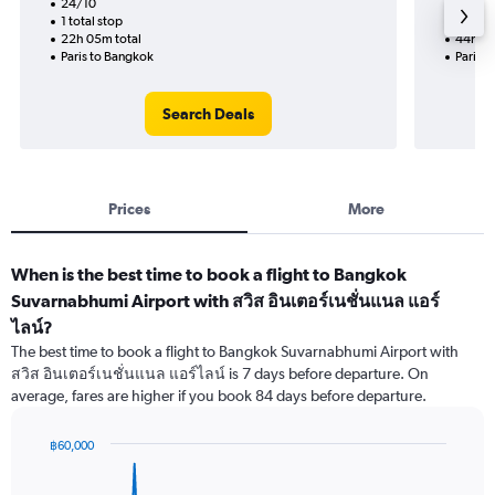
24/10
4/9-2
1 total stop
2 total
22h 05m total
44h 25
Paris to Bangkok
Paris 
Search Deals
Prices
More
When is the best time to book a flight to Bangkok
Suvarnabhumi Airport with สวิส อินเตอร์เนชั่นแนล แอร์
ไลน์?
The best time to book a flight to Bangkok Suvarnabhumi Airport with
สวิส อินเตอร์เนชั่นแนล แอร์ไลน์ is 7 days before departure. On
average, fares are higher if you book 84 days before departure.
฿60,000
Chart
Chart
graphic.
with