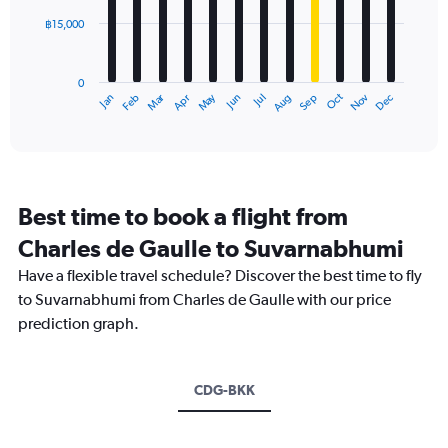
0
฿15,000
to
The
60000.
chart
has
0
1
Oct
Dec
May
Nov
Jan
Apr
Jul
Mar
Jun
Sep
Feb
Aug
X
End
of
axis
interactive
displaying
chart
categories.
Range:
12
Best time to book a flight from
categories.
The
Charles de Gaulle to Suvarnabhumi
chart
Have a flexible travel schedule? Discover the best time to fly
has
1
to Suvarnabhumi from Charles de Gaulle with our price
Y
prediction graph.
axis
displaying
values.
Range:
CDG-BKK
0
to
45000.