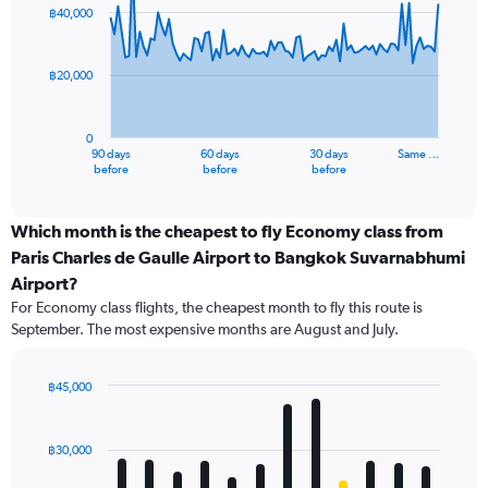
91
฿40,000
data
points.
฿20,000
The
chart
has
0
1
90 days
60 days
30 days
Same …
X
End
before
before
before
of
axis
interactive
displaying
chart
categories.
Which month is the cheapest to fly Economy class from
Range:
Paris Charles de Gaulle Airport to Bangkok Suvarnabhumi
91
Airport?
categories.
For Economy class flights, the cheapest month to fly this route is
The
September. The most expensive months are August and July.
chart
has
1
฿45,000
Y
Bar
Chart
axis
graphic.
chart
displaying
with
฿30,000
values.
12
Range:
bars.