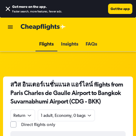
Get more on the app
.
Get the app
Faster search, more features, fewer ads.
Flights
Insights
FAQs
สวิส อินเตอร์เนชั่นแนล แอร์ไลน์ flights from
Paris Charles de Gaulle Airport to Bangkok
Suvarnabhumi Airport (CDG - BKK)
Return
1 adult, Economy, 0 bags
Direct flights only