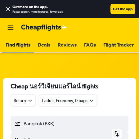
Get more on the app
.
Get the app
Faster search, more features, fewer ads.
Find flights
Deals
Reviews
FAQs
Flight Tracker
Cheap นอร์วีเจียนแอร์ไลน์ flights
Return
1 adult, Economy, 0 bags
Bangkok (BKK)