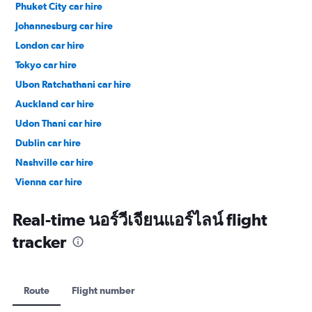
Phuket City car hire
Johannesburg car hire
London car hire
Tokyo car hire
Ubon Ratchathani car hire
Auckland car hire
Udon Thani car hire
Dublin car hire
Nashville car hire
Vienna car hire
Cape Town car hire
Real-time นอร์วีเจียนแอร์ไลน์ flight
tracker
Route
Flight number