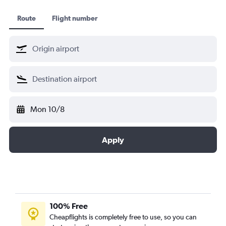
Ethiopian Air
ล็อตโปลิชแอร์ไลน์
Route
Flight number
ลุฟท์ฮันซ่า
Shenzhen Airlines
Singapore Airlines
เซาท์ แอฟริกัน แอร์เวย์
สวิส อินเตอร์เนชั่นแนล แอร์ไลน์
TAP ปอร์ตูกัล
Mon 10/8
Thai Airways
เตอร์กิชแอร์ไลน์
Apply
United Airlines
100% Free
Cheapflights is completely free to use, so you can