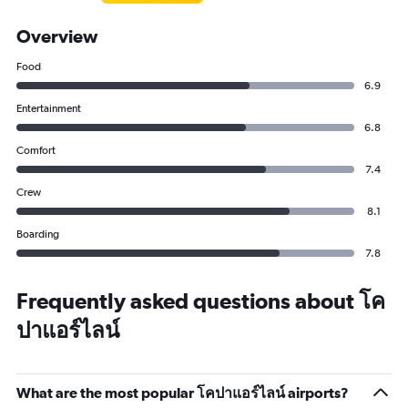
Overview
Food
6.9
Entertainment
6.8
Comfort
7.4
Crew
8.1
Boarding
7.8
Frequently asked questions about โค
ปาแอร์ไลน์
What are the most popular โคปาแอร์ไลน์ airports?