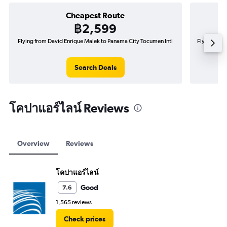
Cheapest Route
฿2,599
Flying from David Enrique Malek to Panama City Tocumen Intl
Flying from
Search Deals
โคปาแอร์ไลน์ Reviews
Overview
Reviews
โคปาแอร์ไลน์
Good
7.6
1,565 reviews
Check prices