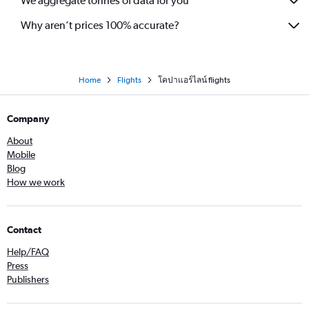
We aggregate tonnes of data for you
Why aren’t prices 100% accurate?
Home
Flights
โคปาแอร์ไลน์ flights
Company
About
Mobile
Blog
How we work
Contact
Help/FAQ
Press
Publishers