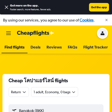
Get more on the app
.
Get the app
Faster search, more features, fewer ads.
By using our services, you agree to our use of
Cookies
.
Find flights
Deals
Reviews
FAQs
Flight Tracker
Cheap โคปาแอร์ไลน์ flights
Return
1 adult, Economy, 0 bags
Bangkok (BKK)