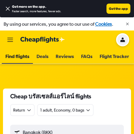
Get more on the app
.
Get the app
Faster search, more features, fewer ads.
By using our services, you agree to our use of
Cookies
.
Find flights
Deals
Reviews
FAQs
Flight Tracker
Cheap บรัสเซลส์แอร์ไลน์ flights
Return
1 adult, Economy, 0 bags
Bangkok (BKK)