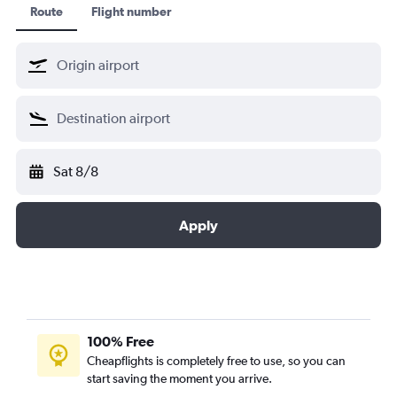
Route
Flight number
ลุฟท์ฮันซ่า
Shenzhen Airlines
Singapore Airlines
เซาท์ แอฟริกัน แอร์เวย์
สวิส อินเตอร์เนชั่นแนล แอร์ไลน์
TAP ปอร์ตูกัล
Sat 8/8
Thai Airways
เตอร์กิชแอร์ไลน์
United Airlines
Apply
100% Free
Cheapflights is completely free to use, so you can
start saving the moment you arrive.