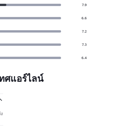
7.9
6.6
7.2
7.3
6.4
ทศแอร์ไลน์
ัง