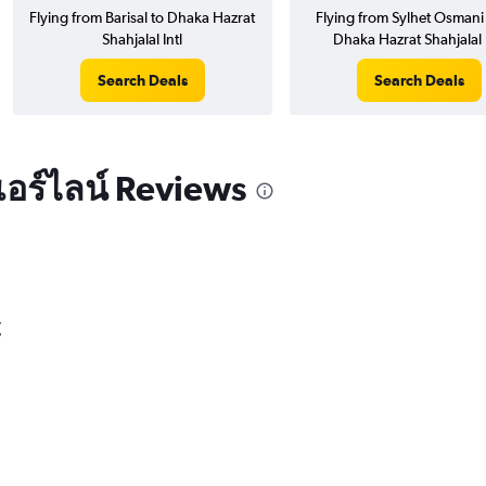
Flying from Barisal to Dhaka Hazrat
Flying from Sylhet Osmani I
Shahjalal Intl
Dhaka Hazrat Shahjalal I
Search Deals
Search Deals
อร์ไลน์ Reviews
์