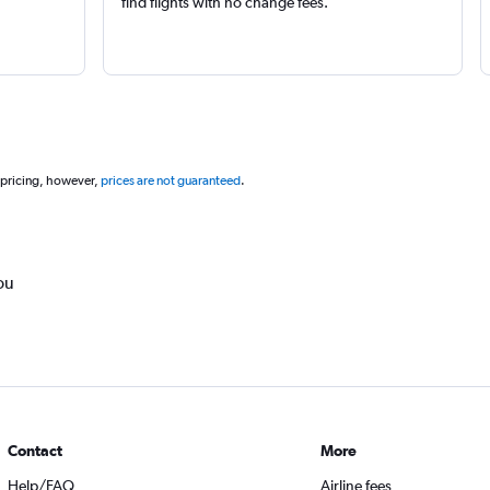
find flights with no change fees.
 pricing, however,
prices are not guaranteed
.
ou
Contact
More
Help/FAQ
Airline fees