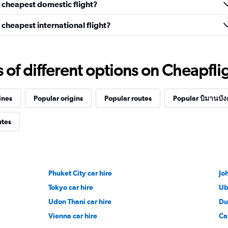
 cheapest domestic flight?
cheapest international flight?
f different options on Cheapfligh
ines
Popular origins
Popular routes
Popular บิมานบัง
utes
Phuket City car hire
Jo
Tokyo car hire
Ub
Udon Thani car hire
Du
Vienna car hire
Ca