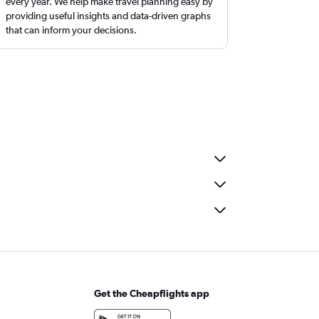
every year. We help make travel planning easy by
providing useful insights and data-driven graphs
that can inform your decisions.
Get the Cheapflights app