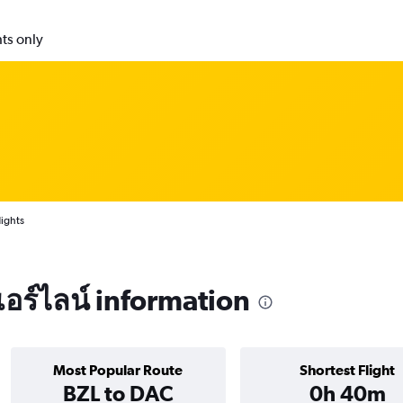
ts only
ights
อร์ไลน์ information
Most Popular Route
Shortest Flight
BZL to DAC
0h 40m