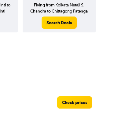
ntl to
Flying from Kolkata Netaji S.
ntl
Chandra to Chittagong Patenga
Search Deals
Check prices