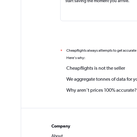
start saving the moment you arrive.
Cheapflights always attempts to get accurate
*
Here's why:
Cheapflights is not the seller
We aggregate tonnes of data for y
Why aren’t prices 100% accurate?
Company
About