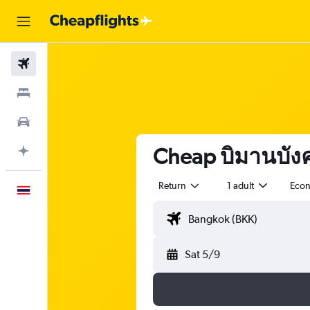
Flights
Stays
Car Rental
Cheap บิมานบังค
Plan with AI
Return
1 adult
Eco
English
Sat 5/9