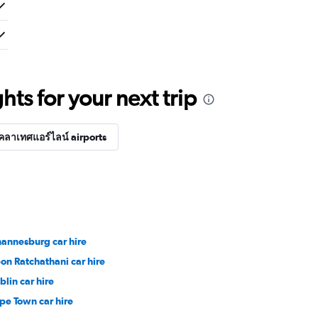
ts for your next trip
คลาเทศแอร์ไลน์ airports
hannesburg car hire
on Ratchathani car hire
blin car hire
pe Town car hire