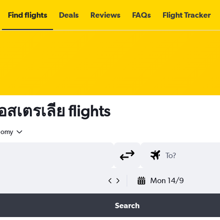
Find flights
Deals
Reviews
FAQs
Flight Tracker
สเตรเลีย flights
nomy
Mon 14/9
Search