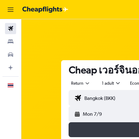
Flights
Stays
Car Rental
Cheap เวอร์จินออ
Plan with AI
Return
1 adult
Eco
English
Mon 7/9