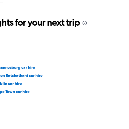
ts for your next trip
hannesburg car hire
on Ratchathani car hire
blin car hire
pe Town car hire