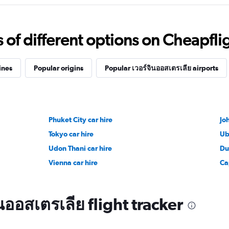
f different options on Cheapfligh
ines
Popular origins
Popular เวอร์จินออสเตรเลีย airports
Phuket City car hire
Jo
Tokyo car hire
Ub
Udon Thani car hire
Du
Vienna car hire
Ca
นออสเตรเลีย flight tracker