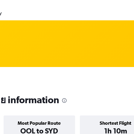
y
ีย information
Most Popular Route
Shortest Flight
OOL to SYD
1h 10m