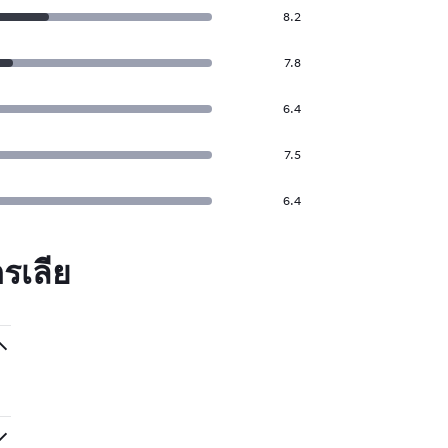
8.2
7.8
6.4
7.5
6.4
รเลีย