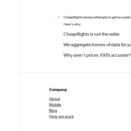
Cheapflights always attempts to get accurate
*
Here's why:
Cheapflights is not the seller
We aggregate tonnes of data for y
Why aren’t prices 100% accurate?
Company
About
Mobile
Blog
How we work