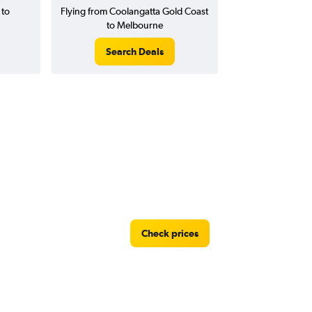
 to
Flying from Coolangatta Gold Coast
to Melbourne
Search Deals
Check prices