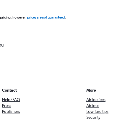
 pricing, however,
prices are not guaranteed
.
ou
Contact
More
Help/FAQ
Airline fees
Press
Airlines
Publishers
Low fare tips
Security