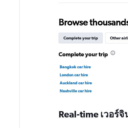
Browse thousands o
Complete your trip
Other airl
Complete your trip
Bangkok car hire
London car hire
Auckland car hire
Nashville car hire
Real-time เวอร์จิ