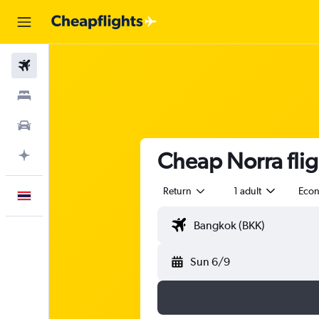
Flights
Stays
Car Rental
Cheap Norra flig
Plan with AI
Return
1 adult
Eco
English
Sun 6/9