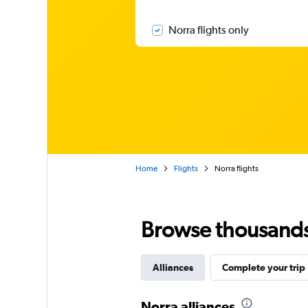
Norra flights only
Home
Flights
Norra flights
Browse thousands o
Alliances
Complete your trip
Norra alliances