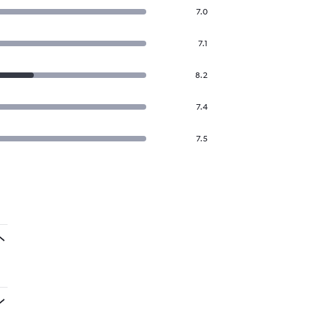
7.0
7.1
8.2
7.4
7.5