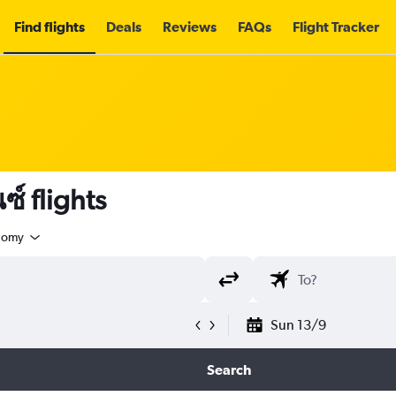
Find flights
Deals
Reviews
FAQs
Flight Tracker
์ flights
nomy
Sun 13/9
Search