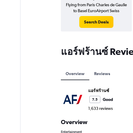
Flying from Paris Charles de Gaulle
to Basel EuroAirport Swiss
Search Deals
แอร์ฟร้านซ์ Revi
Overview
Reviews
แอร์ฟร้านซ์
Good
7.5
1,633 reviews
Overview
Entertainment