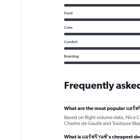
Food
Crew
Comfort
Boarding
Frequently asked
What are the most popular แอร์ฟร
Based on flight volume data, Nice Cô
Charles de Gaulle and Toulouse Blag
What is แอร์ฟร้านซ์’s cheapest do