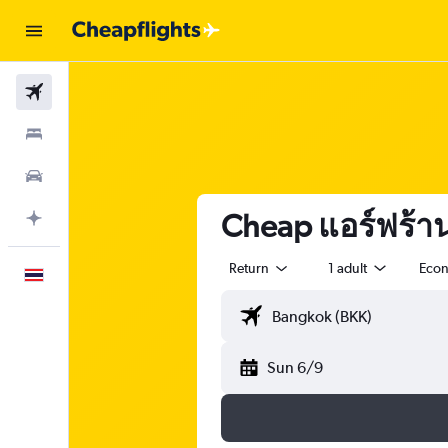
Flights
Stays
Car Rental
Cheap แอร์ฟร้านซ
Plan with AI
Return
1 adult
Eco
English
Sun 6/9