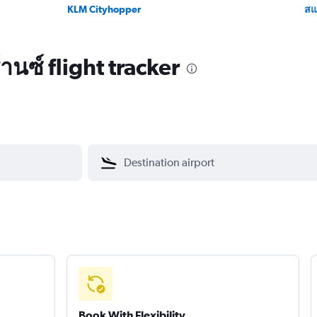
KLM Cityhopper
สแ
านซ์ flight tracker
Book With Flexibility