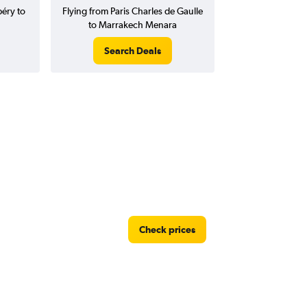
péry to
Flying from Paris Charles de Gaulle
to Marrakech Menara
Search Deals
Check prices