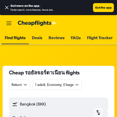
Get more on the app
.
Get the app
Faster search, more features, fewer ads.
Find flights
Deals
Reviews
FAQs
Flight Tracker
Cheap รอยัลจอร์ดาเนียน flights
Return
1 adult, Economy, 0 bags
Bangkok (BKK)