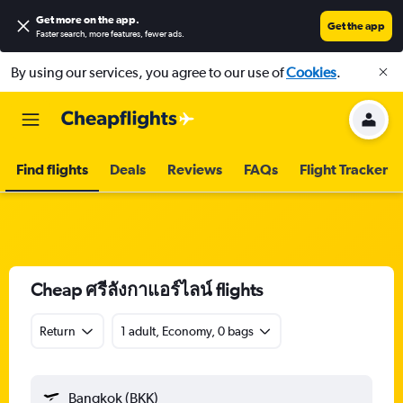
Get more on the app
.
Get the app
Faster search, more features, fewer ads.
By using our services, you agree to our use of
Cookies
.
Find flights
Deals
Reviews
FAQs
Flight Tracker
Cheap ศรีลังกาแอร์ไลน์ flights
Return
1 adult, Economy, 0 bags
Bangkok (BKK)