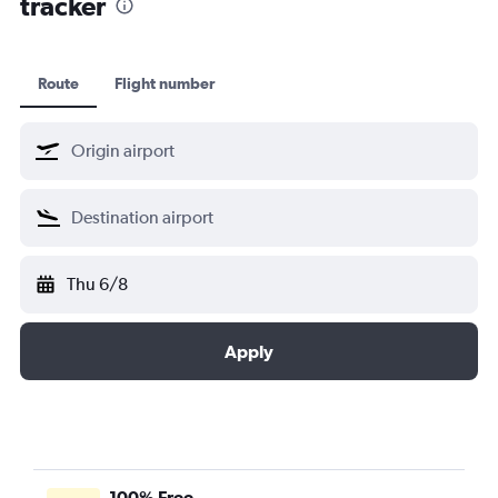
tracker
Japan Airlines
Malaysia Airlines
Envoy Air
Route
Flight number
Norra
Japan Transocean Air
แควนตัสแอร์เวย์
Qatar Airways
Horizon Air
รอยัลจอร์ดาเนียน
Thu 6/8
โอมานแอร์
Air Nostrum
Apply
100% Free