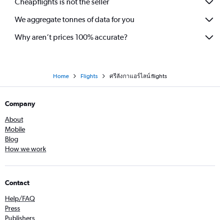
Cheapflights is not the seller
We aggregate tonnes of data for you
Why aren’t prices 100% accurate?
Home
Flights
ศรีลังกาแอร์ไลน์ flights
Company
About
Mobile
Blog
How we work
Contact
Help/FAQ
Press
Publishers